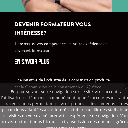
DEVENIR FORMATEUR VOUS
INTÉRESSE?
Transmettez vos compétences et votre expérience en
devenant formateur.
EN SAVOIR PLUS
En poursuivant votre navigation sur ce site, vous acceptez
l’utilisation de témoins, communément appelés « cookies » et autr
Une initiative de l'industrie de la construction produite
traceurs nous permettant de vous proposer des contenus et des
par la Commission de la construction du Québec.
promotions adaptées à vos intérêts et de recueillir des statistiqu
de visites en vue d’améliorer votre expérience de navigation. Vou
pouvez en tout temps bloquer la transmission des données grâce
module offert par Google.