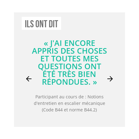
Ils Ont Dit
« L'ENSEIGNANT
ÉTAIT TRÈS
EXPÉRIMENTÉ ET
ÉTAIT CAPABLE DE
RÉPONDRE À
N'IMPORTE QUELLE
QUESTION ET DE
Previous
Next
PARTAGER SON
EXPÉRIENCE. »
Participant au cours de : Tuyauterie
de gaz médicaux - Activité théorique
et pratique