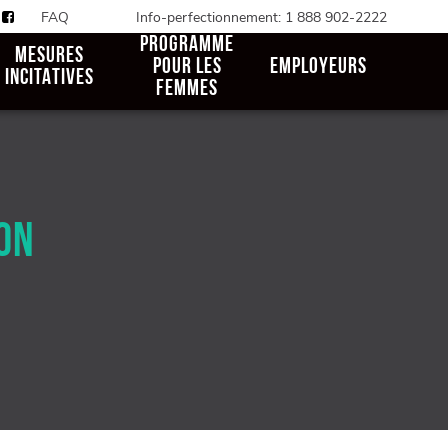
FAQ
Info-perfectionnement: 1 888 902-2222
PROGRAMME
MESURES
POUR LES
EMPLOYEURS
INCITATIVES
FEMMES
ON